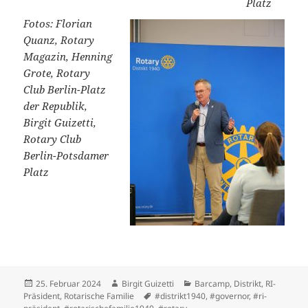
Platz
Fotos: Florian
Quanz, Rotary
Magazin, Henning
Grote, Rotary
Club Berlin-Platz
der Republik,
Birgit Guizetti,
Rotary Club
Berlin-Potsdamer
Platz
Veröffentlicht
Autor
Kategorien
25. Februar 2024
Birgit Guizetti
Barcamp
,
Distrikt
,
RI-
am
Schlagwörter
Präsident
,
Rotarische Familie
#distrikt1940
,
#governor
,
#ri-