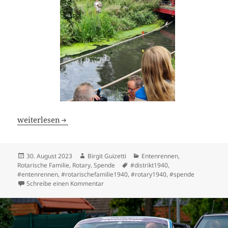
Drei Mal und immer größer: Entenrennen des Rotary Club
weiterlesen
Veröffentlicht
Autor
Kategorien
30. August 2023
Birgit Guizetti
Entenrennen
,
am
Schlagwörter
Rotarische Familie
,
Rotary
,
Spende
#distrikt1940
,
#entenrennen
,
#rotarischefamilie1940
,
#rotary1940
,
#spende
zu Drei Mal und immer größer: Entenrennen
Schreibe einen Kommentar