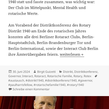
1940 statt und fasste zusammen, was wichtig war:
Der Club im Mittelpunkt, Mental Health und
rotarische Werte.
Am Vorabend der Distriktkonferenz des Rotary
Distrikt 1940 am Ende des rotarischen Jahres
konnten alle drei Berliner Rotaract Clubs, Berlin-
Hauptstadtclub, Berlin-Brandenburger Tor und
Berlin-International, sowie der Interact Club Berlin
Zum Abschied ein großes Fe
ihre Ämterübergaben feiern.
weiterlesen
Veröffentlicht
Autor
Kategorien
30. Juni 2024
Birgit Guizetti
Distrikt
,
Distriktkonferenz
,
am
Schlagw
Governor
,
Interact
,
Rotaract
,
Rotarische Familie
,
Rotary
,
Rotex
#austausch
,
#distrikt1940
,
#distriktkonferenz1940
,
#governor
,
#paulharrisfellow
,
#rotarischefamilie1940
,
#rotary1940
zu Zum Abschied ein großes Fest
Schreibe einen Kommentar