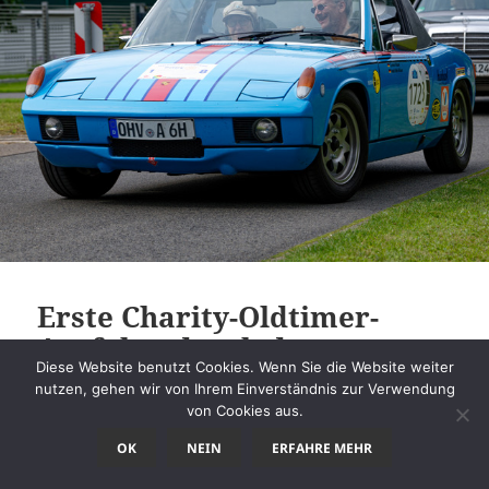
Erste Charity-Oldtimer-
Ausfahrt durch das
Diese Website benutzt Cookies. Wenn Sie die Website weiter
Havelland
nutzen, gehen wir von Ihrem Einverständnis zur Verwendung
von Cookies aus.
Im August fand die erste rotarische Charity-
OK
NEIN
ERFAHRE MEHR
Oldtimer-Ausfahrt des Rotary Club Havelland-
Königswald durch das Havelland statt. Der Erlös in