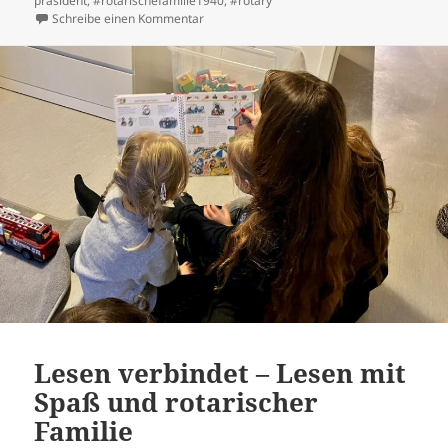
präsident
,
#rotarischefamilie1940
,
#rotary
zu Zukunftsworkshop: Der Präsident von Rota
Schreibe einen Kommentar
Lesen verbindet – Lesen mit
Spaß und rotarischer
Familie