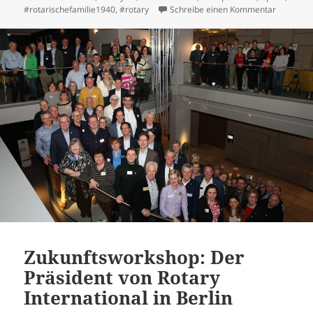
zu PolioL
#rotarischefamilie1940
,
#rotary
Schreibe einen Kommentar
Zukunftsworkshop: Der
Präsident von Rotary
International in Berlin