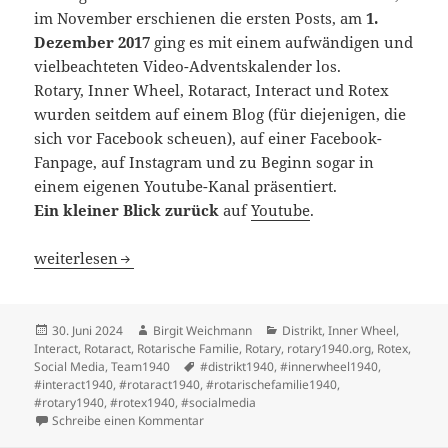
im November erschienen die ersten Posts, am
1.
Dezember 2017
ging es mit einem aufwändigen und
vielbeachteten Video-Adventskalender los.
Rotary, Inner Wheel, Rotaract, Interact und Rotex
wurden seitdem auf einem Blog (für diejenigen, die
sich vor Facebook scheuen), auf einer Facebook-
Fanpage, auf Instagram und zu Beginn sogar in
einem eigenen Youtube-Kanal präsentiert.
Ein kleiner Blick
zurück
auf
Youtube
.
Mission erfüllt: Rückblick und Adieu
weiterlesen
Veröffentlicht
Autor
Kategorien
30. Juni 2024
Birgit Weichmann
Distrikt
,
Inner Wheel
,
am
Interact
,
Rotaract
,
Rotarische Familie
,
Rotary
,
rotary1940.org
,
Rotex
,
Schlagwörter
Social Media
,
Team1940
#distrikt1940
,
#innerwheel1940
,
#interact1940
,
#rotaract1940
,
#rotarischefamilie1940
,
#rotary1940
,
#rotex1940
,
#socialmedia
zu Mission erfüllt: Rückblick und Adieu
Schreibe einen Kommentar