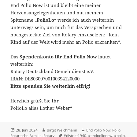
End Polio Now ist und bleibt eine meiner
Herzensangelegenheiten und mit meinem
Spitzname
„PolioLo“
werde ich auch weiterhin
unterwegs sein, um mich für das Versprechen und
hochgesteckte Ziel von Rotary einzusetzen: „Kein
Kind auf der Welt wird mehr an Polio erkranken“.
Das
Spendenkonto für End Polio Now
lautet
weiterhin:
Rotary Deutschland Gemeindienst e.V.
IBAN: DE80300700100394120000
Bitte spenden Sie weiterhin eifrig!
Herzlich grüßt Sie Ihr
PolioLo alias Lothar Weber“
Veröffentlicht
Autor
Kategorien
28. Juni 2024
Birgit Weichmann
End Polio Now
,
Polio
,
am
Schlagwörter
Rotarische Familie
,
Rotary
#distrikt1940
,
#endpolionow
,
#polio
,