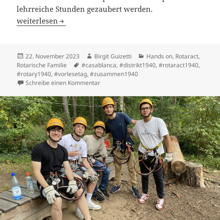
lehrreiche Stunden gezaubert werden.
Lesen verbindet – Lesen mit Spaß und rotarischer Famili
weiterlesen
Veröffentlicht
Autor
Kategorien
22. November 2023
Birgit Guizetti
Hands on
,
Rotaract
,
am
Schlagwörter
Rotarische Familie
#casablanca
,
#distrikt1940
,
#rotaract1940
,
#rotary1940
,
#vorlesetag
,
#zusammen1940
zu Lesen verbindet – Lesen mit Spaß und rot
Schreibe einen Kommentar