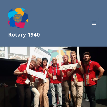
MENÜ
Rotary 1940
UND
WIDGETS