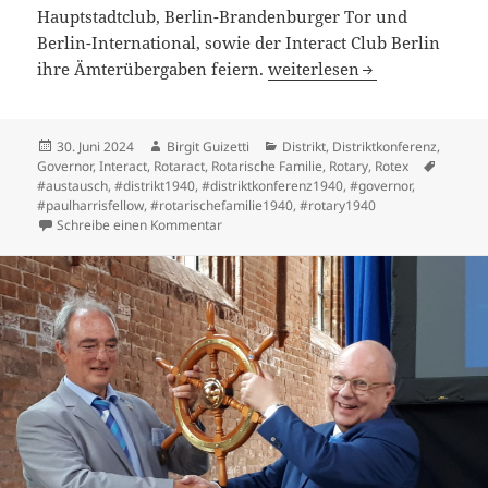
Hauptstadtclub, Berlin-Brandenburger Tor und
Berlin-International, sowie der Interact Club Berlin
Zum Abschied ein großes Fe
ihre Ämterübergaben feiern.
weiterlesen
Veröffentlicht
Autor
Kategorien
30. Juni 2024
Birgit Guizetti
Distrikt
,
Distriktkonferenz
,
am
Schlagw
Governor
,
Interact
,
Rotaract
,
Rotarische Familie
,
Rotary
,
Rotex
#austausch
,
#distrikt1940
,
#distriktkonferenz1940
,
#governor
,
#paulharrisfellow
,
#rotarischefamilie1940
,
#rotary1940
zu Zum Abschied ein großes Fest
Schreibe einen Kommentar