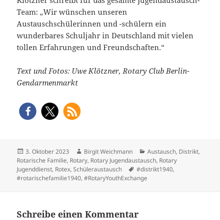
Team: „Wir wünschen unseren
Austauschschülerinnen und -schülern ein
wunderbares Schuljahr in Deutschland mit vielen
tollen Erfahrungen und Freundschaften.“
Text und Fotos: Uwe Klötzner, Rotary Club Berlin-
Gendarmenmarkt
Veröffentlicht
Autor
Kategorien
3. Oktober 2023
Birgit Weichmann
Austausch
,
Distrikt
,
am
Rotarische Familie
,
Rotary
,
Rotary Jugendaustausch
,
Rotary
Schlagwörter
Jugenddienst
,
Rotex
,
Schüleraustausch
#distrikt1940
,
#rotarischefamilie1940
,
#RotaryYouthExchange
Schreibe einen Kommentar