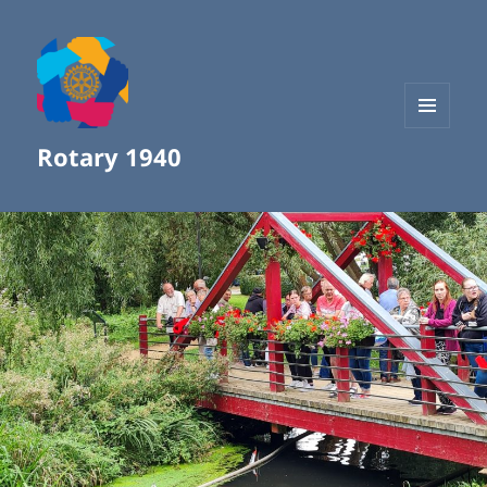
MENÜ
Rotary 1940
UND
WIDGETS