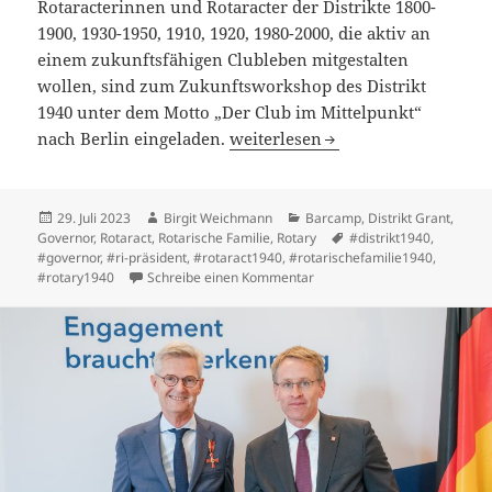
Rotaracterinnen und Rotaracter der Distrikte 1800-
1900, 1930-1950, 1910, 1920, 1980-2000, die aktiv an
einem zukunftsfähigen Clubleben mitgestalten
wollen, sind zum Zukunftsworkshop des Distrikt
1940 unter dem Motto „Der Club im Mittelpunkt“
Zukunftsworkshop: „Der Club im
nach Berlin eingeladen.
weiterlesen
Veröffentlicht
Autor
Kategorien
29. Juli 2023
Birgit Weichmann
Barcamp
,
Distrikt Grant
,
am
Schlagwörter
Governor
,
Rotaract
,
Rotarische Familie
,
Rotary
#distrikt1940
,
#governor
,
#ri-präsident
,
#rotaract1940
,
#rotarischefamilie1940
,
zu Zukunftsworkshop: „Der C
#rotary1940
Schreibe einen Kommentar