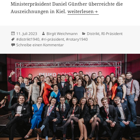
Ministerpräsident Daniel Günther überreichte die
Bundesverdienstkreuz: Große E
Auszeichnungen in Kiel.
weiterlesen
Veröffentlicht
Autor
Kategorien
11. Juli 2023
Birgit Weichmann
Distrikt
,
RI-Präsident
am
Schlagwörter
#distrikt1940
,
#ri-präsident
,
#rotary1940
zu Bundesverdienstkreuz: Große Ehrung fü
Schreibe einen Kommentar