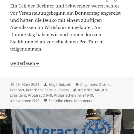
Ein Teil der Berliner und Schweriner waren schon
vor Veranstaltungsbeginn am Donnerstag angereist
und hatten die Deuko mit einem zünftigen
Abendessen im Wirtshaus eingeläutet. Am
Donnerstag haben wir nach einem kurzen
Stadtbummel an verschiedenen Pre-Touren
teilgenommen.
Schön Euch wiedergeseen zu haben
weiterlesen
Veröffentlicht
Autor
Kategorien
25. März 2023
Birgit Guizetti
Allgemein
,
Distrikt
,
am
Schlagwörter
Rotaract
,
Rotarische Familie
,
Rotary
#distrikt1940
,
#ri-
präsident
,
#rotaract1940
,
#rotarischefamilie1940
,
zu Schön Euch wiederg
#zusammen1940
Schreibe einen Kommentar