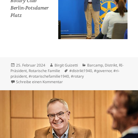
Rotary Club
Berlin-Potsdamer
Platz
Veröffentlicht
Autor
Kategorien
25. Februar 2024
Birgit Guizetti
Barcamp
,
Distrikt
,
RI-
am
Schlagwörter
Präsident
,
Rotarische Familie
#distrikt1940
,
#governor
,
#ri-
präsident
,
#rotarischefamilie1940
,
#rotary
zu Zukunftsworkshop: Der Präsident von Rota
Schreibe einen Kommentar