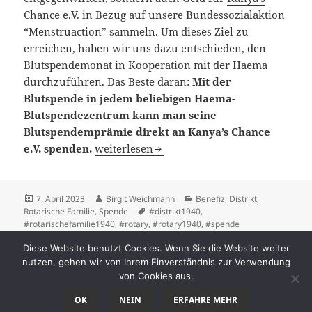
Chance e.V.
in Bezug auf unsere Bundessozialaktion
“Menstruaction” sammeln. Um dieses Ziel zu
erreichen, haben wir uns dazu entschieden, den
Blutspendemonat in Kooperation mit der Haema
durchzuführen. Das Beste daran:
Mit der
Blutspende in jedem beliebigen Haema-
Blutspendezentrum kann man seine
Blutspendemprämie direkt an Kanya’s Chance
Rotaract-Blutspendemonat Mai – Sei dabei!
e.V. spenden.
weiterlesen
Veröffentlicht
Autor
Kategorien
7. April 2023
Birgit Weichmann
Benefiz
,
Distrikt
,
am
Schlagwörter
Rotarische Familie
,
Spende
#distrikt1940
,
#rotarischefamilie1940
,
#rotary
,
#rotary1940
,
#spende
zu Rotaract-Blutspendemonat Mai – Sei dabe
Schreibe einen Kommentar
Diese Website benutzt Cookies. Wenn Sie die Website weiter
Seitennummerierung
nutzen, gehen wir von Ihrem Einverständnis zur Verwendung
SEITE
1
von Cookies aus.
der
Beiträge
OK
NEIN
ERFAHRE MEHR
Nächst
Datenschutzerklärung
Stolz präsentiert von WordPress