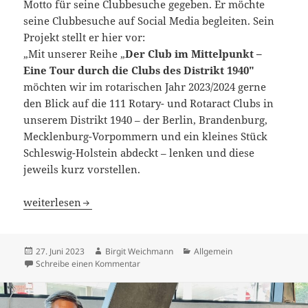
Motto für seine Clubbesuche gegeben. Er möchte
seine Clubbesuche auf Social Media begleiten. Sein
Projekt stellt er hier vor:
„Mit unserer Reihe „
Der Club im Mittelpunkt –
Eine Tour durch die Clubs des Distrikt 1940″
möchten wir im rotarischen Jahr 2023/2024 gerne
den Blick auf die 111 Rotary- und Rotaract Clubs in
unserem Distrikt 1940 – der Berlin, Brandenburg,
Mecklenburg-Vorpommern und ein kleines Stück
Schleswig-Holstein abdeckt – lenken und diese
jeweils kurz vorstellen.
Der Governor auf Tour durch 111 Clubs: „Der Club im Mi
weiterlesen
Veröffentlicht
Autor
Kategorien
27. Juni 2023
Birgit Weichmann
Allgemein
am
zu Der Governor auf Tour durch 111 Clubs: 
Schreibe einen Kommentar