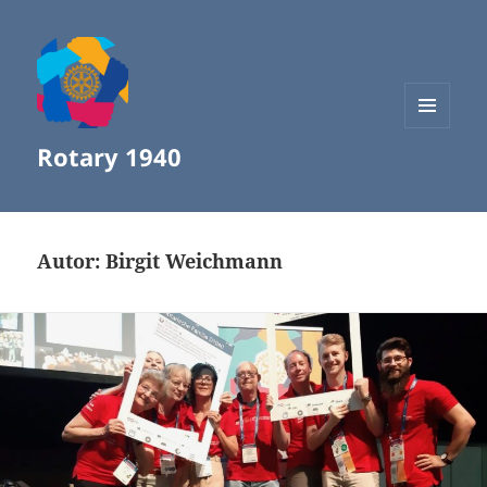
MENÜ
Rotary 1940
UND
WIDGETS
Autor:
Birgit Weichmann