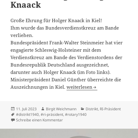
Knaack
Große Ehrung für Holger Knaack in Kiel!
Ihm wurde das Bundesverdienstkreuz am Bande
verliehen.
Bundespräsident Frank-Walter Steinmeier hat vier
engagierte Schleswig-Holsteiner mit dem
Verdienstkreuz am Bande des Verdienstordens der
Bundesrepublik Deutschland ausgezeichnet,
darunter auch Holger Knaack (im Foto links).
Ministerpräsident Daniel Günther überreichte die
Bundesverdienstkreuz: Große E
Auszeichnungen in Kiel.
weiterlesen
Veröffentlicht
Autor
Kategorien
11. Juli 2023
Birgit Weichmann
Distrikt
,
RI-Präsident
am
Schlagwörter
#distrikt1940
,
#ri-präsident
,
#rotary1940
zu Bundesverdienstkreuz: Große Ehrung fü
Schreibe einen Kommentar