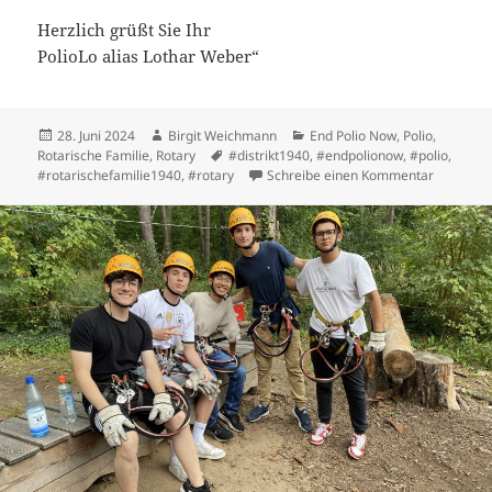
Herzlich grüßt Sie Ihr
PolioLo alias Lothar Weber“
Veröffentlicht
Autor
Kategorien
28. Juni 2024
Birgit Weichmann
End Polio Now
,
Polio
,
am
Schlagwörter
Rotarische Familie
,
Rotary
#distrikt1940
,
#endpolionow
,
#polio
,
zu PolioL
#rotarischefamilie1940
,
#rotary
Schreibe einen Kommentar