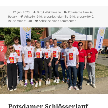
Veröffentlicht
Autor
Kategorien
12. Juni 2023
Birgit Weichmann
Rotarische Familie
,
am
Schlagwörter
Rotary
#distrikt1940
,
#rotarischefamilie1940
,
#rotary1940
,
zu Strategieworkshop mi
#zusammen1940
Schreibe einen Kommentar
Potsdamer Schlösserlauf