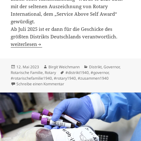
mit der seltenen Auszeichnung von Rotary
International, dem „Service Above Self Award“
gewürdigt.
Ab Juli 2025 ist er dann für die Geschicke des
größten Distrikts Deutschlands verantwortlich.
Dennis Kissel: Ein Tausendsassa wird Governor
weiterlesen
Veröffentlicht
Autor
Kategorien
12. Mai 2023
Birgit Weichmann
Distrikt
,
Governor
,
am
Schlagwörter
Rotarische Familie
,
Rotary
#distrikt1940
,
#governor
,
#rotarischefamilie1940
,
#rotary1940
,
#zusammen1940
zu Dennis Kissel: Ein Tausendsassa wird Go
Schreibe einen Kommentar