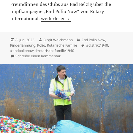
Freundinnen des Clubs aus Bad Belzig über die
Impfkampagne „End Polio Now“ von Rotary
Potsdamer Schlösserlauf 2023: Einsatz für
International.
weiterlesen
Veröffentlicht
Autor
Kategorien
8. Juni 2023
Birgit Weichmann
End Polio Now
,
am
Schlagwörter
Kinderlähmung
,
Polio
,
Rotarische Familie
#distrikt1940
,
#endpolionow
,
#rotarischefamilie1940
zu Potsdamer Schlösserlauf 2023: Einsatz f
Schreibe einen Kommentar