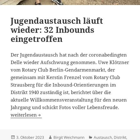
Jugendaustausch läuft
wieder: 32 Inbounds
eingetroffen
Der Jugendaustausch hat nach der coronabedingten
Delle wieder Aufschwung genommen. Uwe Klötzner
vom Rotary Club Berlin-Gendarmenmarkt, der
gemeinsam mit Kerstin Frenzel vom Rotary Club
Strausberg für die Inbound-Orientierungen im
Distrikt 1940 zuständig ist, berichtet über die
aktuelle Willkommensveranstaltung für den neuen
Jahrgang und schickt Fotos voller Lebensfreude.
Jugendaustausch läuft wieder: 32 Inbounds eingetroffen
weiterlesen
Veröffentlicht
Autor
Kategorien
3. Oktober 2023
Birgit Weichmann
Austausch
,
Distrikt
,