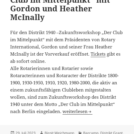
Gordon und Heather
McInally
Für den Distrikt 1940 –Zukunftsworkshop „Der Club
im Mittelpunkt“ mit dem Präsidenten von Rotary
International, Gordon und seiner Frau Heather
McInally ist der Vorverkauf eröffnet.
Tickets
gibt es
ab sofort online.
Alle Rotarierinnen und Rotarier sowie
Rotaracterinnen und Rotaracter der Distrikte 1800-
1900, 1930-1950, 1910, 1920, 1980-2000, die aktiv an
einem zukunftsfähigen Clubleben mitgestalten
wollen, sind zum Zukunftsworkshop des Distrikt
1940 unter dem Motto „Der Club im Mittelpunkt“
Zukunftsworkshop: „Der Club im
nach Berlin eingeladen.
weiterlesen
Veröffentlicht
Autor
Kategorien
29. Juli 2023
Birgit Weichmann
Barcamp
,
Distrikt Grant
,