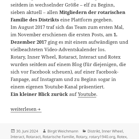
seitdem in wechselnder Größe – elf zu Beginn,
sieben aktuell – allen
Mitgliedern der rotarischen
Familie
des Distrikts
eine Plattform gegeben.
Im August 2017 traf sich das Team zum ersten Mal,
im November erschienen die ersten Posts, am
1.
Dezember 2017
ging es mit einem aufwändigen und
vielbeachteten Video-Adventskalender los.
Rotary, Inner Wheel, Rotaract, Interact und Rotex
wurden seitdem auf einem Blog (für diejenigen, die
sich vor Facebook scheuen), auf einer Facebook-
Fanpage, auf Instagram und zu Beginn sogar in
einem eigenen Youtube-Kanal präsentiert.
Ein kleiner Blick
zurück
auf
Youtube
.
Mission erfüllt: Rückblick und Adieu
weiterlesen
Veröffentlicht
Autor
Kategorien
30. Juni 2024
Birgit Weichmann
Distrikt
,
Inner Wheel
,
am
Interact
,
Rotaract
,
Rotarische Familie
,
Rotary
,
rotary1940.org
,
Rotex
,