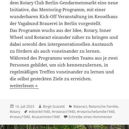
dem Rotary Club Berlin-Gendarmenmarkt eine neue
Initiative, das Mentoring-Programm, mit einer
wunderbaren Kick-Off Veranstaltung im Kesselhaus
der Vagabund Brauerei in Berlin vorgestellt.
Das Programm wuchs aus der Idee, Rotary, Inner
Wheel und Rotaract einander näher zu bringen und
dabei sowohl den intergenerationellen Austausch
zu fördern als auch voneinander zu lernen.
Während des Programms werden Teams aus je zwei
Personen gebildet, um sich kennenzulernen, in
regelmäßigen Treffen voneinander zu lernen und
die selbst gesteckten Ziele zu erreichen.
Mentoring – neues Format gestartet
weiterlesen
Veröffentlicht
Autor
Kategorien
16. Juli 2023
Birgit Guizetti
Rotaract
,
Rotarische Familie
,
am
Schlagwörter
Rotary
#distrikt1940
,
#rotaract1940
,
#rotarischefamilie1940
,
zu Mentor
#rotary1940
,
#zusammen1940
Schreibe einen Kommentar