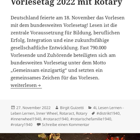
Vorlesetag 2022 mit Rotary
Deutschland feierte am 18. November das Vorlesen
mit dem bundesweiten Vorlesetag! Lesen ist die
zentrale Voraussetzung für Bildung, beruflichen
Erfolg, Integration und eine zukunftsfähige
gesellschaftliche Entwicklung. Fast 790.000
Vorlesende und Zuhörende beteiligten sich am
bundesweiten Vorlesetag unter dem Motto
„Gemeinsam einzigartig“ und setzten ein
gemeinsames Zeichen für das Vorlesen.
„Gemeinsam einzigartig“ – Vorlesetag 2022 mit Rotary
weiterlesen
Veröffentlicht
Autor
Kategorien
27. November 2022
Birgit Guizetti
4L Lesen Lernen -
am
Schlagwörter
Leben Lernen
,
Inner Wheel
,
Rotaract
,
Rotary
#distrikt1940
,
#innerwheel1940
,
#rotaract1940
,
#rotarischefamilie1940
,
zu „Gemeinsam einzigartig“ –
#rotary1940
Schreibe einen Kommentar