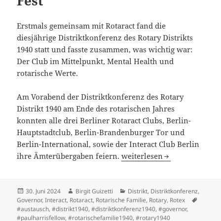
Fest
Erstmals gemeinsam mit Rotaract fand die
diesjährige Distriktkonferenz des Rotary Distrikts
1940 statt und fasste zusammen, was wichtig war:
Der Club im Mittelpunkt, Mental Health und
rotarische Werte.
Am Vorabend der Distriktkonferenz des Rotary
Distrikt 1940 am Ende des rotarischen Jahres
konnten alle drei Berliner Rotaract Clubs, Berlin-
Hauptstadtclub, Berlin-Brandenburger Tor und
Berlin-International, sowie der Interact Club Berlin
Zum Abschied ein großes Fe
ihre Ämterübergaben feiern.
weiterlesen
Veröffentlicht
Autor
Kategorien
30. Juni 2024
Birgit Guizetti
Distrikt
,
Distriktkonferenz
,
am
Schlagw
Governor
,
Interact
,
Rotaract
,
Rotarische Familie
,
Rotary
,
Rotex
#austausch
,
#distrikt1940
,
#distriktkonferenz1940
,
#governor
,
#paulharrisfellow
,
#rotarischefamilie1940
,
#rotary1940