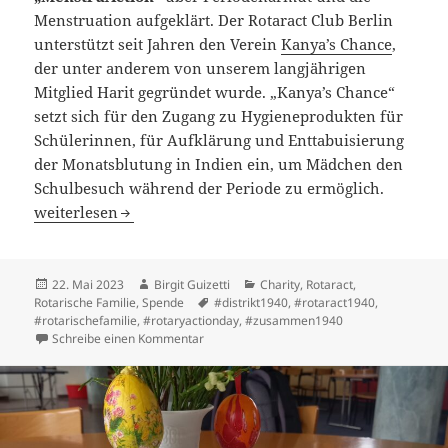
Menstruation aufgeklärt. Der Rotaract Club Berlin
unterstützt seit Jahren den Verein
Kanya’s Chance
,
der unter anderem von unserem langjährigen
Mitglied Harit gegründet wurde. „Kanya’s Chance“
setzt sich für den Zugang zu Hygieneprodukten für
Schülerinnen, für Aufklärung und Enttabuisierung
der Monatsblutung in Indien ein, um Mädchen den
Schulbesuch während der Periode zu ermöglich.
Action Day: Spendenlauf zugunsten Kanya’s Chance
weiterlesen
Veröffentlicht
Autor
Kategorien
22. Mai 2023
Birgit Guizetti
Charity
,
Rotaract
,
am
Schlagwörter
Rotarische Familie
,
Spende
#distrikt1940
,
#rotaract1940
,
#rotarischefamilie
,
#rotaryactionday
,
#zusammen1940
zu Action Day: Spendenlauf zugunsten Kany
Schreibe einen Kommentar