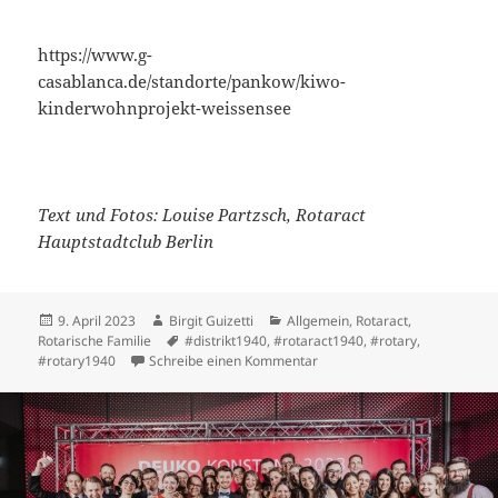
https://www.g-
casablanca.de/standorte/pankow/kiwo-
kinderwohnprojekt-weissensee
Text und Fotos: Louise Partzsch, Rotaract
Hauptstadtclub Berlin
Veröffentlicht
Autor
Kategorien
9. April 2023
Birgit Guizetti
Allgemein
,
Rotaract
,
am
Schlagwörter
Rotarische Familie
#distrikt1940
,
#rotaract1940
,
#rotary
,
zu Osterüberraschung bei C
#rotary1940
Schreibe einen Kommentar