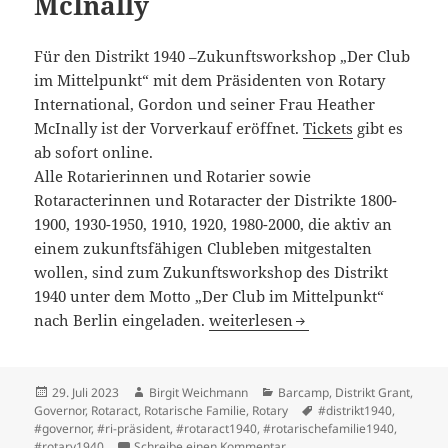
McInally
Für den Distrikt 1940 –Zukunftsworkshop „Der Club
im Mittelpunkt“ mit dem Präsidenten von Rotary
International, Gordon und seiner Frau Heather
McInally ist der Vorverkauf eröffnet.
Tickets
gibt es
ab sofort online.
Alle Rotarierinnen und Rotarier sowie
Rotaracterinnen und Rotaracter der Distrikte 1800-
1900, 1930-1950, 1910, 1920, 1980-2000, die aktiv an
einem zukunftsfähigen Clubleben mitgestalten
wollen, sind zum Zukunftsworkshop des Distrikt
1940 unter dem Motto „Der Club im Mittelpunkt“
Zukunftsworkshop: „Der Club im
nach Berlin eingeladen.
weiterlesen
Veröffentlicht
Autor
Kategorien
29. Juli 2023
Birgit Weichmann
Barcamp
,
Distrikt Grant
,
am
Schlagwörter
Governor
,
Rotaract
,
Rotarische Familie
,
Rotary
#distrikt1940
,
#governor
,
#ri-präsident
,
#rotaract1940
,
#rotarischefamilie1940
,
zu Zukunftsworkshop: „Der C
#rotary1940
Schreibe einen Kommentar