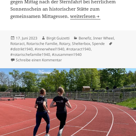
gegen Mittag nach der Sternfahrt bei herrlichem
Sonnenschein an historischer Stätte zum
Fünf Clubs machen Fahrradko
gemeinsamen Mittagessen.
weiterlesen
Veröffentlicht
Autor
Kategorien
17. Juni 2023
Birgit Guizetti
Benefiz
,
Inner Wheel
,
am
Schlagwörte
Rotaract
,
Rotarische Familie
,
Rotary
,
Shelterbox
,
Spende
#distrikt1940
,
#innerwheel1940
,
#rotaract1940
,
#rotarischefamilie1940
,
#zusammen1940
zu Fünf Clubs machen Fahrradkorso für She
Schreibe einen Kommentar