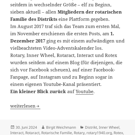
seitdem in wechselnder Größe – elf zu Beginn,
sieben aktuell – allen
Mitgliedern der rotarischen
Familie
des Distrikts
eine Plattform gegeben.
Im August 2017 traf sich das Team zum ersten Mal,
im November erschienen die ersten Posts, am
1.
Dezember 2017
ging es mit einem aufwändigen und
vielbeachteten Video-Adventskalender los.
Rotary, Inner Wheel, Rotaract, Interact und Rotex
wurden seitdem auf einem Blog (für diejenigen, die
sich vor Facebook scheuen), auf einer Facebook-
Fanpage, auf Instagram und zu Beginn sogar in
einem eigenen Youtube-Kanal präsentiert.
Ein kleiner Blick
zurück
auf
Youtube
.
Mission erfüllt: Rückblick und Adieu
weiterlesen
Veröffentlicht
Autor
Kategorien
30. Juni 2024
Birgit Weichmann
Distrikt
,
Inner Wheel
,
am
Interact
,
Rotaract
,
Rotarische Familie
,
Rotary
,
rotary1940.org
,
Rotex
,