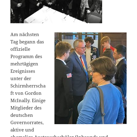
Am nächsten
Tag begann das
offizielle
Programm des
mehrtägigen
Ereignisses
unter der
Schirmherrscha
ft von Gordon
McInally. Einige
Mitglieder des
deutschen
Governorrates,
aktive und
ehemalige Austauschschüler (Inbounds und