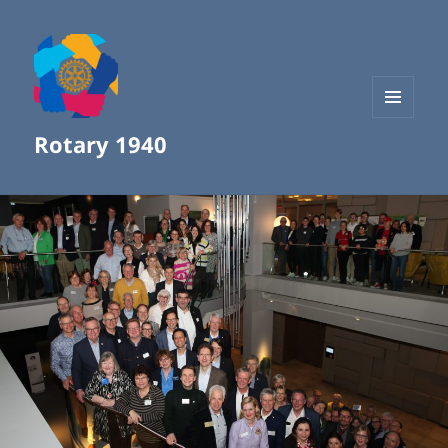
MENÜ
Rotary 1940
UND
WIDGETS