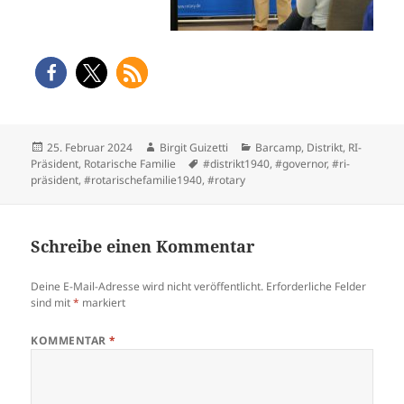
Veröffentlicht
Autor
Kategorien
25. Februar 2024
Birgit Guizetti
Barcamp
,
Distrikt
,
RI-
am
Schlagwörter
Präsident
,
Rotarische Familie
#distrikt1940
,
#governor
,
#ri-
präsident
,
#rotarischefamilie1940
,
#rotary
Schreibe einen Kommentar
Deine E-Mail-Adresse wird nicht veröffentlicht.
Erforderliche Felder
sind mit
*
markiert
KOMMENTAR
*