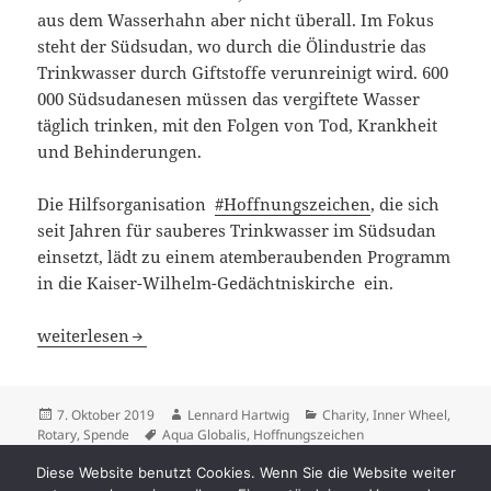
aus dem Wasserhahn aber nicht überall. Im Fokus
steht der Südsudan, wo durch die Ölindustrie das
Trinkwasser durch Giftstoffe verunreinigt wird. 600
000 Südsudanesen müssen das vergiftete Wasser
täglich trinken, mit den Folgen von Tod, Krankheit
und Behinderungen.
Die Hilfsorganisation
#Hoffnungszeichen
, die sich
seit Jahren für sauberes Trinkwasser im Südsudan
einsetzt, lädt zu einem atemberaubenden Programm
in die Kaiser-Wilhelm-Gedächtniskirche ein.
Sauberes Wasser in der Gedächtniskirche, Singen für de
weiterlesen
Veröffentlicht
Autor
Kategorien
7. Oktober 2019
Lennard Hartwig
Charity
,
Inner Wheel
,
am
Schlagwörter
Rotary
,
Spende
Aqua Globalis
,
Hoffnungszeichen
zu Sauberes Wasser in der Gedächtniskirch
Schreibe einen Kommentar
Diese Website benutzt Cookies. Wenn Sie die Website weiter