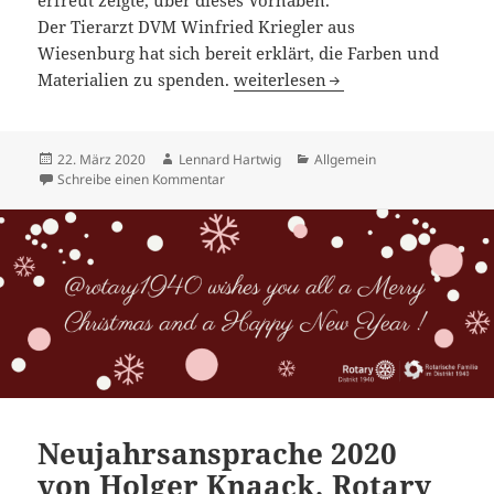
erfreut zeigte, über dieses Vorhaben.
Der Tierarzt DVM Winfried Kriegler aus
Wiesenburg hat sich bereit erklärt, die Farben und
Rotary Club plant Renovierung d
Materialien zu spenden.
weiterlesen
Veröffentlicht
Autor
Kategorien
22. März 2020
Lennard Hartwig
Allgemein
am
zu Rotary Club plant Renovierung des Turnr
Schreibe einen Kommentar
Neujahrsansprache 2020
von Holger Knaack, Rotary