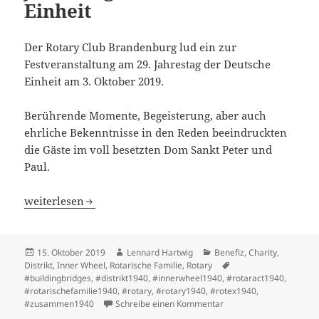
Einheit
Der Rotary Club Brandenburg lud ein zur
Festveranstaltung am 29. Jahrestag der Deutsche
Einheit am 3. Oktober 2019.
Berührende Momente, Begeisterung, aber auch
ehrliche Bekenntnisse in den Reden beeindruckten
die Gäste im voll besetzten Dom Sankt Peter und
Paul.
Festveranstaltung zum 29. Jahrestag der Deutschen Einhe
weiterlesen
Veröffentlicht
Autor
Kategorien
15. Oktober 2019
Lennard Hartwig
Benefiz
,
Charity
,
am
Schlagwörter
Distrikt
,
Inner Wheel
,
Rotarische Familie
,
Rotary
#buildingbridges
,
#distrikt1940
,
#innerwheel1940
,
#rotaract1940
,
#rotarischefamilie1940
,
#rotary
,
#rotary1940
,
#rotex1940
,
zu Festveranstaltung zu
#zusammen1940
Schreibe einen Kommentar