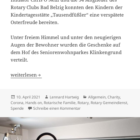
Rotary Clubs Bad Belzig konnten den Kindern der
Kindertagesstätte „Tausendfüßler“ eine verspätete
Osterfreude bereiten.
Unter freiem Himmel und unter den neugierigen
Augen der Bewohner wurden die Geschenke auf
dem Hof des Seniorenwohnparkes Klinkengrund
verteilt.
Osterfreude in Bad Belzig
weiterlesen
Veröffentlicht
Autor
Kategorien
10. April 2021
Lennard Hartwig
Allgemein
,
Charity
,
am
Corona
,
Hands on
,
Rotarische Familie
,
Rotary
,
Rotary Gemeindienst
,
zu Osterfreude in Bad Belzig
Spende
Schreibe einen Kommentar