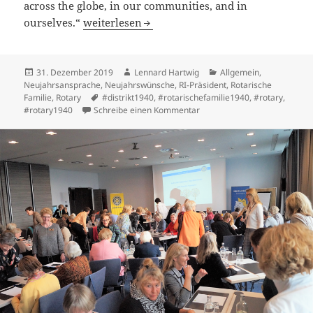
across the globe, in our communities, and in
Neujahrsansprache 2020 von Holger Knaack, R
ourselves.“
weiterlesen
Veröffentlicht
Autor
Kategorien
31. Dezember 2019
Lennard Hartwig
Allgemein
,
am
Neujahrsansprache
,
Neujahrswünsche
,
RI-Präsident
,
Rotarische
Schlagwörter
Familie
,
Rotary
#distrikt1940
,
#rotarischefamilie1940
,
#rotary
,
zu Neujahrsansprache 2020 v
#rotary1940
Schreibe einen Kommentar