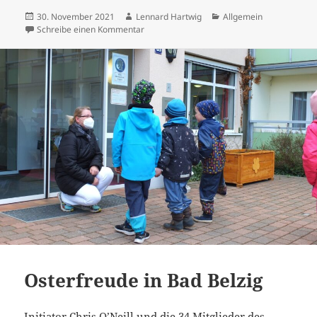
Veröffentlicht
Autor
Kategorien
30. November 2021
Lennard Hartwig
Allgemein
am
zu Adventskalender Quiz 2021 – So funktion
Schreibe einen Kommentar
Osterfreude in Bad Belzig
Initiator Chris O’Neill und die 34 Mitglieder des