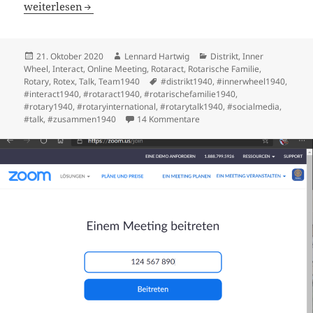
Auf ein Glas… Unser erster Talk war ein Erfolg
weiterlesen
Veröffentlicht
Autor
Kategorien
21. Oktober 2020
Lennard Hartwig
Distrikt
,
Inner
am
Wheel
,
Interact
,
Online Meeting
,
Rotaract
,
Rotarische Familie
,
Schlagwörter
Rotary
,
Rotex
,
Talk
,
Team1940
#distrikt1940
,
#innerwheel1940
,
#interact1940
,
#rotaract1940
,
#rotarischefamilie1940
,
#rotary1940
,
#rotaryinternational
,
#rotarytalk1940
,
#socialmedia
,
zu Auf ein Glas… Unser erster
#talk
,
#zusammen1940
14 Kommentare