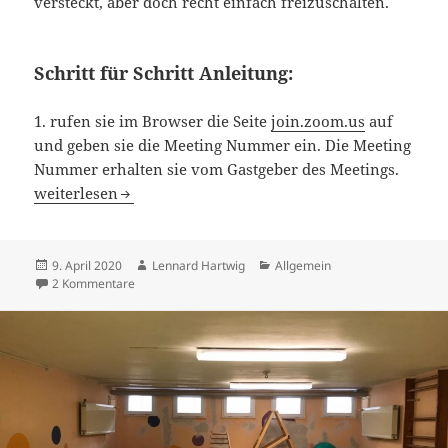
versteckt, aber doch recht einfach freizuschalten.
Schritt für Schritt Anleitung:
1. rufen sie im Browser die Seite
join.zoom.us
auf
und geben sie die Meeting Nummer ein. Die Meeting
Nummer erhalten sie vom Gastgeber des Meetings.
Zoom Meeting ohne Installation der Zoom Software
weiterlesen
Veröffentlicht
Autor
Kategorien
9. April 2020
Lennard Hartwig
Allgemein
am
zu Zoom Meeting ohne Installation der Zoom Software
2 Kommentare