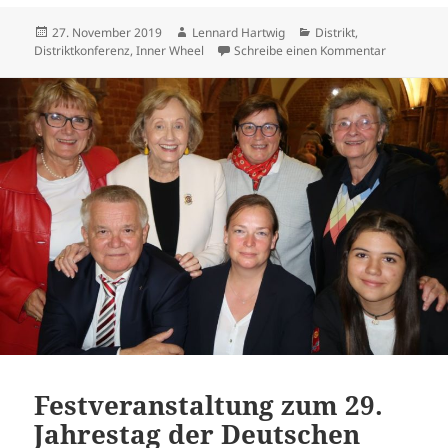
Veröffentlicht
Autor
Kategorien
27. November 2019
Lennard Hartwig
Distrikt
,
am
zu Nachhalt
Distriktkonferenz
,
Inner Wheel
Schreibe einen Kommentar
Festveranstaltung zum 29.
Jahrestag der Deutschen