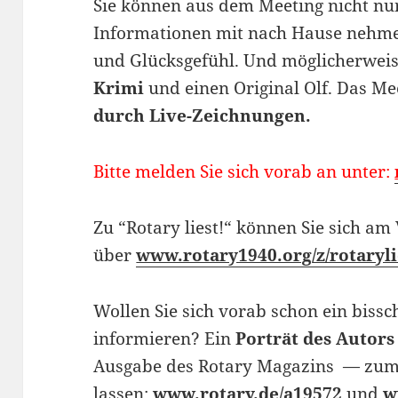
Sie können aus dem Meeting nicht nur
Informationen mit nach Hause nehmen
und Glücksgefühl. Und möglicherweis
Krimi
und einen Original Olf. Das M
durch Live-Zeichnungen.
Bitte melden Sie sich vorab an unter:
Zu “Rotary liest!“ können Sie sich a
über
www.rotary1940.org/z/rotaryli
Wollen Sie sich vorab schon ein biss
informieren? Ein
Porträt des Autors
Ausgabe des Rotary Magazins — zum s
lassen:
www.rotary.de/a19572
und
w