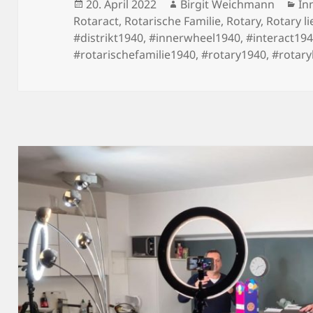
Veröffentlicht
Autor
Ka
20. April 2022
Birgit Weichmann
In
am
Rotaract
,
Rotarische Familie
,
Rotary
,
Rotary li
#distrikt1940
,
#innerwheel1940
,
#interact19
#rotarischefamilie1940
,
#rotary1940
,
#rotary