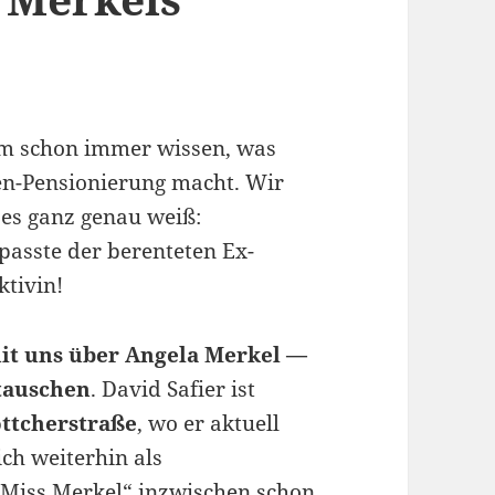
heim schon immer wissen, was
en-Pensionierung macht. Wir
es ganz genau weiß:
rpasste der berenteten Ex-
ktivin!
it uns über Angela Merkel —
tauschen
. David Safier ist
ttcherstraße
, wo er aktuell
ich weiterhin als
t „Miss Merkel“ inzwischen schon