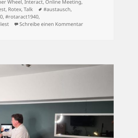
tegorien
ner Wheel
,
Interact
,
Online Meeting
,
Schlagwörter
est
,
Rotex
,
Talk
#austausch
,
40
,
#rotaract1940
,
zu Mit Bestseller-Autor
liest
Schreibe einen Kommentar