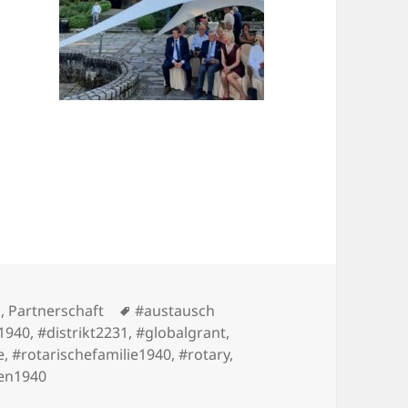
ationale rotarische Freundschaft
en
Schlagwörter
n
,
Partnerschaft
#austausch
t1940
,
#distrikt2231
,
#globalgrant
,
e
,
#rotarischefamilie1940
,
#rotary
,
en1940
31 und 1940 – eine internationale rotarische Freundschaft