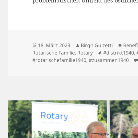
problematischen Umfeld des östlich
Veröffentlicht
Autor
Kateg
18. März 2023
Birgit Guizetti
Benef
am
Schlagwörter
Rotarische Familie
,
Rotary
#distrikt1940
,
#rotarischefamilie1940
,
#zusammen1940