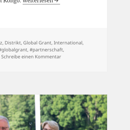
en Kongo.
weiterlesen
orien
iz
,
Distrikt
,
Global Grant
,
International
,
#globalgrant
,
#partnerschaft
,
zu Gemeinsam gegen Grauen St
Schreibe einen Kommentar