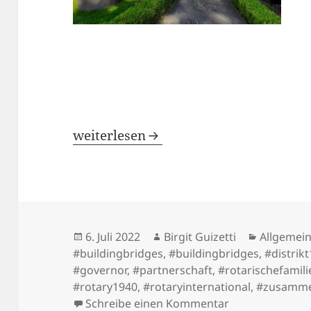
Distrikte 2231 und 1940 – eine intern
weiterlesen
Veröffentlicht
Autor
Kategori
6. Juli 2022
Birgit Guizetti
Allgemei
am
#buildingbridges
,
#buildingbridges
,
#distrik
#governor
,
#partnerschaft
,
#rotarischefamili
#rotary1940
,
#rotaryinternational
,
#zusamm
zu Distrikte 22
Schreibe einen Kommentar