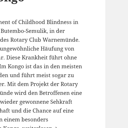
ment of Childhood Blindness in
 Butembo-Semulik, in der
des Rotary Club Warnemünde.
ne ungewöhnliche Häufung von
. Diese Krankheit führt ohne
Im Kongo ist das in den meisten
en und führt meist sogar zu
er. Mit dem Projekt der Rotary
nde wird den Betroffenen eine
e wieder gewonnene Sehkraft
haft und die Chance auf eine
in einem besonders
Gemeinsam gegen Grauen Star bei Kind