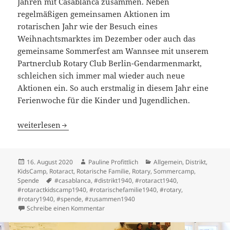
Jahren mit Casablanca zusammen. Neben
regelmäßigen gemeinsamen Aktionen im
rotarischen Jahr wie der Besuch eines
Weihnachtsmarktes im Dezember oder auch das
gemeinsame Sommerfest am Wannsee mit unserem
Partnerclub Rotary Club Berlin-Gendarmenmarkt,
schleichen sich immer mal wieder auch neue
Aktionen ein. So auch erstmalig in diesem Jahr eine
Ferienwoche für die Kinder und Jugendlichen.
Eine ganz besondere Ferienwoche für Casablanca
weiterlesen
Veröffentlicht
Autor
Kategorien
16. August 2020
Pauline Profittlich
Allgemein
,
Distrikt
,
am
KidsCamp
,
Rotaract
,
Rotarische Familie
,
Rotary
,
Sommercamp
,
Schlagwörter
Spende
#casablanca
,
#distrikt1940
,
#rotaract1940
,
#rotaractkidscamp1940
,
#rotarischefamilie1940
,
#rotary
,
#rotary1940
,
#spende
,
#zusammen1940
zu Eine ganz besondere Ferienwoche für C
Schreibe einen Kommentar