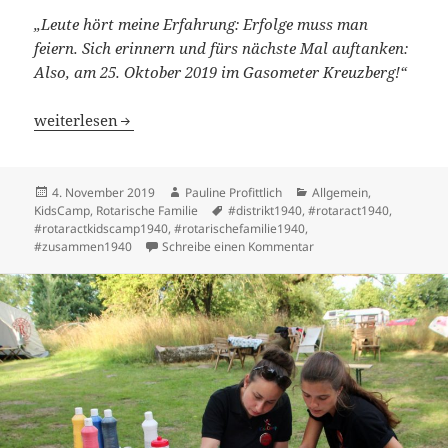
„Leute hört meine Erfahrung: Erfolge muss man
feiern. Sich erinnern und fürs nächste Mal auftanken:
Also, am 25. Oktober 2019 im Gasometer Kreuzberg!“
Nach dem KidsCamp ist vor dem KidsCamp
weiterlesen
Veröffentlicht
Autor
Kategorien
4. November 2019
Pauline Profittlich
Allgemein
,
am
Schlagwörter
KidsCamp
,
Rotarische Familie
#distrikt1940
,
#rotaract1940
,
#rotaractkidscamp1940
,
#rotarischefamilie1940
,
zu Nach dem KidsCamp 
#zusammen1940
Schreibe einen Kommentar