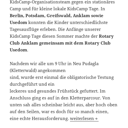
KidsCamp-Organisationsteam gegen ein stationäres
Camp und für kleine lokale KidsCamp Tage. In
Berlin, Potsdam, Greifswald, Anklam sowie
Usedom
konnten die Kinder unterschiedlichste
Tagesausflüge erleben. Die Anfänge unserer
KidsCamp Tage diesen Sommer machte der
Rotary
Club Anklam gemeinsam mit dem Rotary Club
Usedom
.
Nachdem wir alle um 9 Uhr in Neu Pudagla
(Kletterwald) angekommen
sind, wurde erst einmal die obligatorische Testung
durchgeführt und ein
leckeres und gesundes Frühstück gefuttert. Im
Anschluss ging es auf in den Kletterparcour. Von
unten sah alles scheinbar leicht aus, aber hoch oben
auf den Seilen, war es doch für so manch einen,
Ferienzeit ist KidsCamp-Zeit
eine echte Herausforderung.
weiterlesen