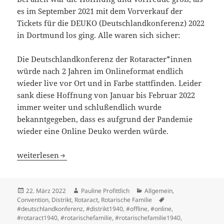
es im September 2021 mit dem Vorverkauf der
Tickets für die DEUKO (Deutschlandkonferenz) 2022
in Dortmund los ging. Alle waren sich sicher:
Die Deutschlandkonferenz der Rotaracter*innen
würde nach 2 Jahren im Onlineformat endlich
wieder live vor Ort und in Farbe stattfinden. Leider
sank diese Hoffnung von Januar bis Februar 2022
immer weiter und schlußendlich wurde
bekanntgegeben, dass es aufgrund der Pandemie
wieder eine Online Deuko werden würde.
DEUKO 2022 goes on- and offline
weiterlesen
Veröffentlicht
Autor
Kategorien
22. März 2022
Pauline Profittlich
Allgemein
,
am
Schlagwörter
Convention
,
Distrikt
,
Rotaract
,
Rotarische Familie
#deutschlandkonferenz
,
#distrikt1940
,
#offline
,
#online
,
#rotaract1940
,
#rotarischefamilie
,
#rotarischefamilie1940
,