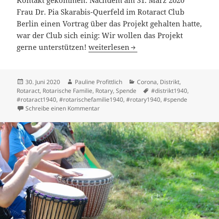
Frau Dr. Pia Skarabis-Querfeld im Rotaract Club
Berlin einen Vortrag über das Projekt gehalten hatte,
war der Club sich einig: Wir wollen das Projekt
180 Masken in Corona Zeiten
gerne unterstützen!
weiterlesen
Veröffentlicht
Autor
Kategorien
30. Juni 2020
Pauline Profittlich
Corona
,
Distrikt
,
am
Schlagwörter
Rotaract
,
Rotarische Familie
,
Rotary
,
Spende
#distrikt1940
,
#rotaract1940
,
#rotarischefamilie1940
,
#rotary1940
,
#spende
zu 180 Masken in Corona Zeiten
Schreibe einen Kommentar