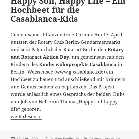
Happy Soil, Happy Life – Ein
Hochbeet für die
Casablanca-Kids
Gemeinsames Pflanzen trotz Corona:
Am 17. April
nutzten der Rotary Club Berlin-Gendarmenmarkt
und sein Patenclub der Rotaract Berlin den
Rotary
und Rotaract Aktion Day
, um gemeinsam mit den
Kindern des
Kinderwohnprojekts Casablanca
in
Berlin -Weissensee (
www.g-casablanca.de
) ein
Hochbeet zu bauen und anschließend mit Kräutern
und Gemüsesamen zu bepflanzen. Das Projekt
wurde anlässlich eines Gesprächs der beiden Clubs
von Job von Nell zum Thema „Happy soil-happy
life“ geboren.
Happy Soil, Happy Life – Ein Hochbeet für die Casablanca
weiterlesen
Veröffentlicht
Autor
Kategorien
18. April 2021
Pauline Profittlich
Corona
,
Hands on
,