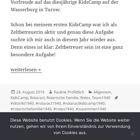
Vorfreude auf das diesjährige KidsCamp auf der
Wasserburg in Turow.
Schon bei meinem ersten KidsCamp war ich als
Zeltbetreuerin aktiv und genau diese Aufgabe
suchte ich mir auch in diesem Jahr wieder aus.
Denn eines ist klar: Zeltbetreuer sein ist eine ganz
besondere Aufgabe!
KidsCamp aus der Sicht einer Rotexerin in der Aufgabe al
weiterlesen
Veröffentlicht
Autor
Kategorien
28. August 2019
Pauline Profittlich
Allgemein
,
am
Schlagwört
KidsCamp
,
Rotaract
,
Rotarische Familie
,
Rotex
,
Team1940
#distrikt1940
,
#rotaract1940
,
#rotaractkidscamp1940
,
#rotarischefamilie1940
,
#rotex1940
,
#zusammen1940
zu KidsCamp aus der Sicht einer Rotexerin i
Schreibe einen Kommentar
Diese Website benutzt Cookies. Wenn Sie die Website weiter
Seitennummerierung
nutzen, gehen wir von Ihrem Einverständnis zur Verwendung
SEITE
1
von Cookies aus.
der