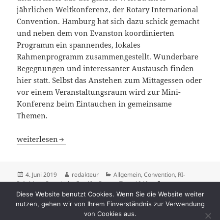
jährlichen Weltkonferenz, der Rotary International
Convention. Hamburg hat sich dazu schick gemacht
und neben dem von Evanston koordinierten
Programm ein spannendes, lokales
Rahmenprogramm zusammengestellt. Wunderbare
Begegnungen und interessanter Austausch finden
hier statt. Selbst das Anstehen zum Mittagessen oder
vor einem Veranstaltungsraum wird zur Mini-
Konferenz beim Eintauchen in gemeinsame
Themen.
Impressionen: Rotary International Convention in Hamb
weiterlesen
Veröffentlicht
Autor
Kategorien
4. Juni 2019
redakteur
Allgemein
,
Convention
,
RI-
am
Schlagwörter
Präsident
,
Rotarische Familie
,
Rotary
,
Team1940
#buildingbridges
,
#convention
,
#distrikt1940
,
#ri-präsident
,
#ric
Diese Website benutzt Cookies. Wenn Sie die Website weiter
convention hamburg 2019
,
#rotarischefamilie1940
,
#rotary
,
nutzen, gehen wir von Ihrem Einverständnis zur Verwendung
zu Impressionen: Rotary Int
#rotary1940
Schreibe einen Kommentar
von Cookies aus.