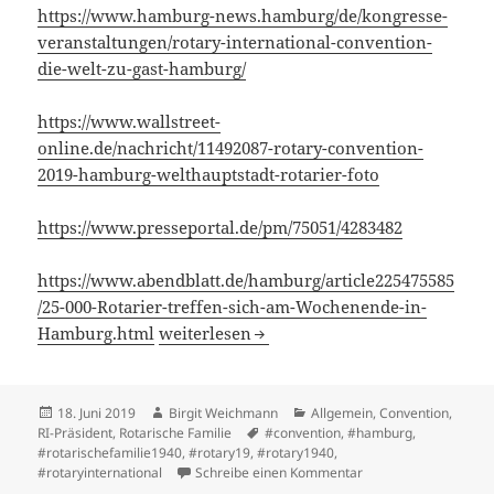
https://www.hamburg-news.hamburg/de/kongresse-
veranstaltungen/rotary-international-convention-
die-welt-zu-gast-hamburg/
https://www.wallstreet-
online.de/nachricht/11492087-rotary-convention-
2019-hamburg-welthauptstadt-rotarier-foto
https://www.presseportal.de/pm/75051/4283482
https://www.abendblatt.de/hamburg/article225475585
/25-000-Rotarier-treffen-sich-am-Wochenende-in-
Die Convention in den Medien: Ein kleiner
Hamburg.html
weiterlesen
Veröffentlicht
Autor
Kategorien
18. Juni 2019
Birgit Weichmann
Allgemein
,
Convention
,
am
Schlagwörter
RI-Präsident
,
Rotarische Familie
#convention
,
#hamburg
,
#rotarischefamilie1940
,
#rotary19
,
#rotary1940
,
zu Die Convention in 
#rotaryinternational
Schreibe einen Kommentar