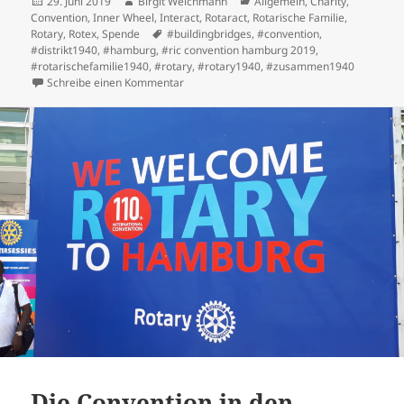
Veröffentlicht
Autor
Kategorien
29. Juni 2019
Birgit Weichmann
Allgemein
,
Charity
,
am
Convention
,
Inner Wheel
,
Interact
,
Rotaract
,
Rotarische Familie
,
Schlagwörter
Rotary
,
Rotex
,
Spende
#buildingbridges
,
#convention
,
#distrikt1940
,
#hamburg
,
#ric convention hamburg 2019
,
#rotarischefamilie1940
,
#rotary
,
#rotary1940
,
#zusammen1940
zu Elbe Charity Boat Tour: 610 Flusskilomete
Schreibe einen Kommentar
Die Convention in den