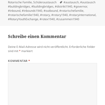
am
Schlagwörter
Rotarische Familie
,
Schüleraustausch
#austausch
,
#austausch
#buildingbridges
,
#buildingbridges
,
#distrikt1940
,
#governor
,
#inbound
,
#inbounds1940
,
#outbound
,
#rotarischefamilie
,
#rotarischefamilie1940
,
#rotary
,
#rotary1940
,
#rotaryinternational
,
#RotaryYouthExchange
,
#rotex1940
,
#zusammen1940
Schreibe einen Kommentar
Deine E-Mail-Adresse wird nicht veröffentlicht.
Erforderliche Felder
sind mit
*
markiert
KOMMENTAR
*