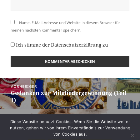
Name, E-Mail-Adresse und Website in diesem Browser für
meinen nächsten Kommentar speichern.
Ich stimme der
Datenschutzerklärung
zu
Beitragsnavigation
VORHERIGER
Gedanken zur Mitgliedergewinnung (Teil
Vorheriger
1)
Beitrag:
NÄCHSTER
Diese Website benutzt Cookies. Wenn Sie die Website weiter
Warum seid ihr Teil der rotarischen
Nächster
nutzen, gehen wir von Ihrem Einverständnis zur Verwendung
Familie geworden?
Beitrag:
von Cookies aus.