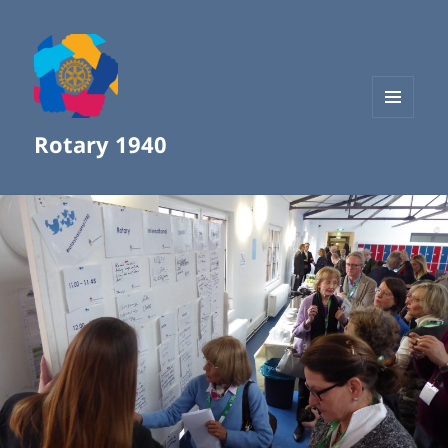
MENÜ
Rotary 1940
UND
WIDGETS