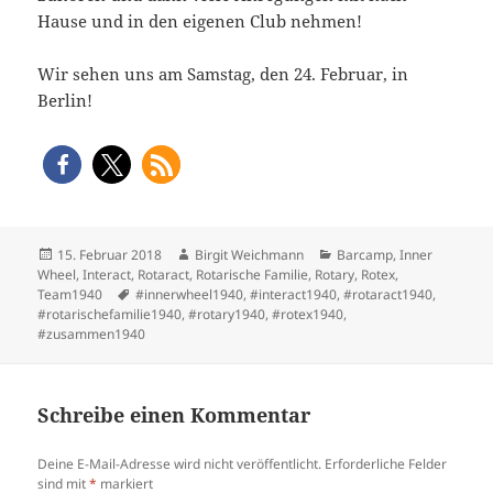
Hause und in den eigenen Club nehmen!
Wir sehen uns am Samstag, den 24. Februar, in
Berlin!
Veröffentlicht
Autor
Kategorien
15. Februar 2018
Birgit Weichmann
Barcamp
,
Inner
am
Wheel
,
Interact
,
Rotaract
,
Rotarische Familie
,
Rotary
,
Rotex
,
Schlagwörter
Team1940
#innerwheel1940
,
#interact1940
,
#rotaract1940
,
#rotarischefamilie1940
,
#rotary1940
,
#rotex1940
,
#zusammen1940
Schreibe einen Kommentar
Deine E-Mail-Adresse wird nicht veröffentlicht.
Erforderliche Felder
sind mit
*
markiert