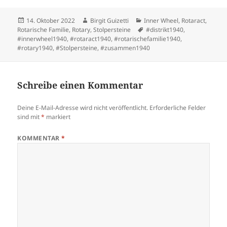
Veröffentlicht
Autor
Kategorien
14. Oktober 2022
Birgit Guizetti
Inner Wheel
,
Rotaract
,
am
Schlagwörter
Rotarische Familie
,
Rotary
,
Stolpersteine
#distrikt1940
,
#innerwheel1940
,
#rotaract1940
,
#rotarischefamilie1940
,
#rotary1940
,
#Stolpersteine
,
#zusammen1940
Schreibe einen Kommentar
Deine E-Mail-Adresse wird nicht veröffentlicht.
Erforderliche Felder
sind mit
*
markiert
KOMMENTAR
*