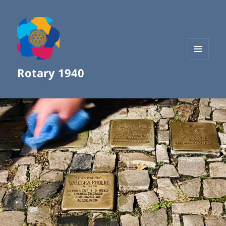
MENÜ
Rotary 1940
UND
WIDGETS