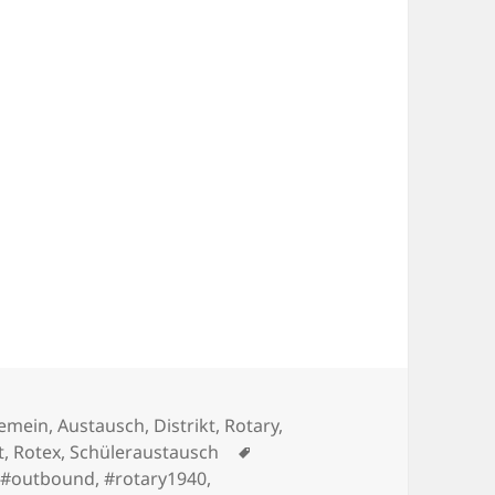
egorien
gemein
,
Austausch
,
Distrikt
,
Rotary
,
Schlagwörter
t
,
Rotex
,
Schüleraustausch
,
#outbound
,
#rotary1940
,