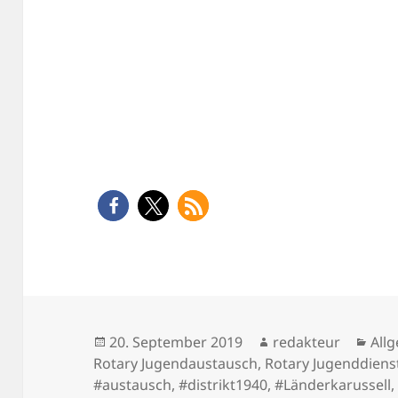
Veröffentlicht
Autor
Kat
20. September 2019
redakteur
All
am
Rotary Jugendaustausch
,
Rotary Jugenddiens
#austausch
,
#distrikt1940
,
#Länderkarussell