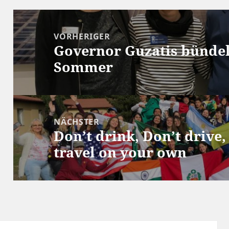
Beitragsnavigation
VORHERIGER
Governor Guzatis bündel
Vorheriger
Sommer
Beitrag:
NÄCHSTER
Don’t drink, Don’t drive,
Nächster
travel on your own
Beitrag: