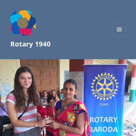
MENÜ
Rotary 1940
UND
WIDGETS