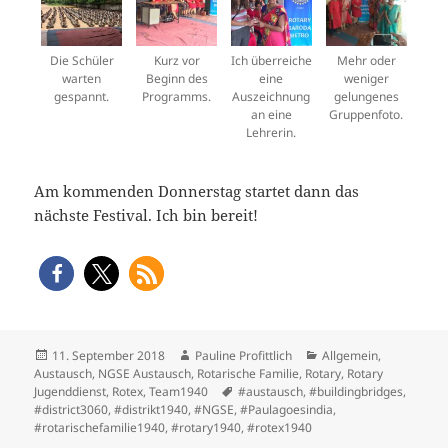
Die Schüler
Kurz vor
Ich überreiche
Mehr oder
warten
Beginn des
eine
weniger
gespannt.
Programms.
Auszeichnung
gelungenes
an eine
Gruppenfoto.
Lehrerin.
Am kommenden Donnerstag startet dann das
nächste Festival. Ich bin bereit!
Veröffentlicht
Autor
Kategorien
11. September 2018
Pauline Profittlich
Allgemein
,
am
Austausch
,
NGSE Austausch
,
Rotarische Familie
,
Rotary
,
Rotary
Schlagwörter
Jugenddienst
,
Rotex
,
Team1940
#austausch
,
#buildingbridges
,
#district3060
,
#distrikt1940
,
#NGSE
,
#Paulagoesindia
,
#rotarischefamilie1940
,
#rotary1940
,
#rotex1940