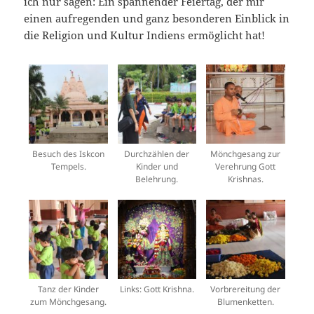
ich nur sagen: Ein spannender Feiertag, der mir
einen aufregenden und ganz besonderen Einblick in
die Religion und Kultur Indiens ermöglicht hat!
Besuch des Iskcon
Durchzählen der
Mönchgesang zur
Tempels.
Kinder und
Verehrung Gott
Belehrung.
Krishnas.
Tanz der Kinder
Links: Gott Krishna.
Vorbrereitung der
zum Mönchgesang.
Blumenketten.