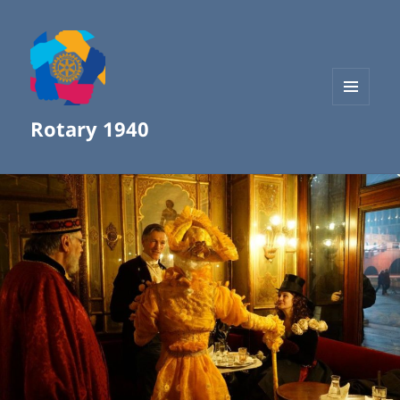
MENÜ
Rotary 1940
UND
WIDGETS