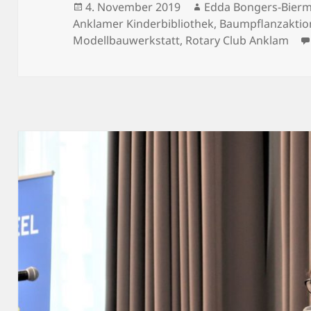
Veröffentlicht
Autor
4. November 2019
Edda Bongers-Bier
am
Anklamer Kinderbibliothek
,
Baumpflanzaktio
Modellbauwerkstatt
,
Rotary Club Anklam