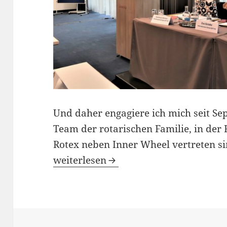
Und daher engagiere ich mich seit Se
Team der rotarischen Familie, in der 
Rotex neben Inner Wheel vertreten si
Inner Wheel setzt Zeichen: Amt für So
weiterlesen