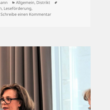
Kategorien
Schlagwörter
mann
Allgemein
,
Distrikt
n
,
Leseförderung
,
zu Alles fürs Lesen: Anklamer 
Schreibe einen Kommentar