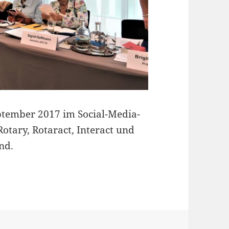
ptember 2017 im Social-Media-
Rotary, Rotaract, Interact und
nd.
cial-Media-Beauftragte auf Distriktebene geschaf