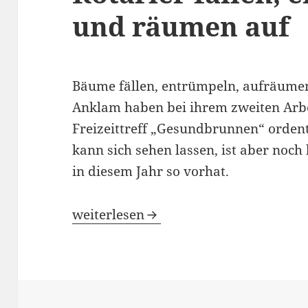
und räumen auf
Bäume fällen, entrümpeln, aufräumen
Anklam haben bei ihrem zweiten Arbe
Freizeittreff „Gesundbrunnen“ ordent
kann sich sehen lassen, ist aber noch 
in diesem Jahr so vorhat.
Alles fürs Lesen: Anklamer Rotarier 
weiterlesen